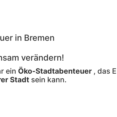
uer in
Bremen
nsam verändern!
hr ein
Öko-Stadtabenteuer
, das E
rer Stadt
sein kann.