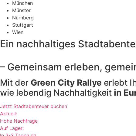
München
Münster
Nürnberg
Stuttgart
Wien
Ein nachhaltiges Stadtabente
– Gemeinsam erleben, gemei
Mit der
Green City Rallye
erlebt I
wie lebendig Nachhaltigkeit
in Eu
Jetzt Stadtabenteuer buchen
Aktuell:
Hohe Nachfrage
Auf Lager:
In 2-3 Tagen da