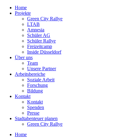
Zum
Home
Inhalt
Projekte
springen
Green City Rallye
LTAB
Amnesia
Schüler AG
Schüler Rallye
Freizeitcamp
Inside Düsseldorf
Über uns
Team
Unsere Partner
Arbeitsbereiche
Soziale Arbeit
Forschung
Bildung
Kontakt
Kontakt
Spenden
Presse
Stadtabenteuer planen
Green City Rallye
Home