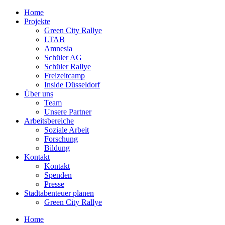
Zum
Home
Inhalt
Projekte
springen
Green City Rallye
LTAB
Amnesia
Schüler AG
Schüler Rallye
Freizeitcamp
Inside Düsseldorf
Über uns
Team
Unsere Partner
Arbeitsbereiche
Soziale Arbeit
Forschung
Bildung
Kontakt
Kontakt
Spenden
Presse
Stadtabenteuer planen
Green City Rallye
Home