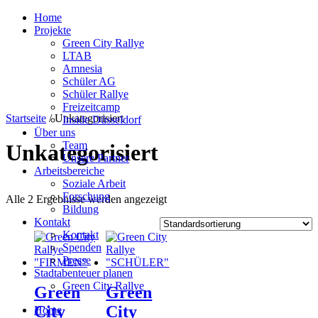
Home
Projekte
Green City Rallye
LTAB
Amnesia
Schüler AG
Schüler Rallye
Freizeitcamp
Zum
Startseite
/ Unkategorisiert
Inside Düsseldorf
Inhalt
Über uns
springen
Team
Unkategorisiert
Unsere Partner
Arbeitsbereiche
Soziale Arbeit
Forschung
Alle 2 Ergebnisse werden angezeigt
Bildung
Kontakt
Kontakt
Spenden
Presse
Stadtabenteuer planen
Green City Rallye
Green
Green
City
City
Home