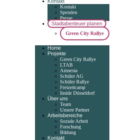
Kontakt
Kontakt
Spenden
Presse
Stadtabenteuer planen
Green City Rallye
Home
Projekte
Green City Rallye
LTAB
Amnesia
Schüler AG
Schüler Rallye
Freizeitcamp
Inside Düsseldorf
Über uns
Team
Unsere Partner
Arbeitsbereiche
Soziale Arbeit
Forschung
Bildung
Kontakt