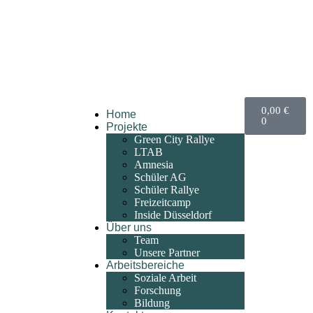
0,00
€
Home
0
Projekte
Green City Rallye
LTAB
Amnesia
Schüler AG
Schüler Rallye
Freizeitcamp
Inside Düsseldorf
Über uns
Team
Unsere Partner
Arbeitsbereiche
Soziale Arbeit
Forschung
Bildung