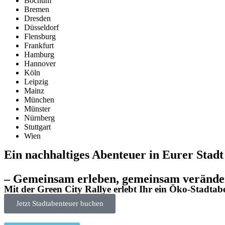
Bochum
Bremen
Dresden
Düsseldorf
Flensburg
Frankfurt
Hamburg
Hannover
Köln
Leipzig
Mainz
München
Münster
Nürnberg
Stuttgart
Wien
Ein nachhaltiges Abenteuer in
Eurer Stadt
– Gemeinsam erleben, gemeinsam verände
Mit der
Green City Rallye
erlebt Ihr ein
Öko-Stadtab
Jetzt Stadtabenteuer buchen