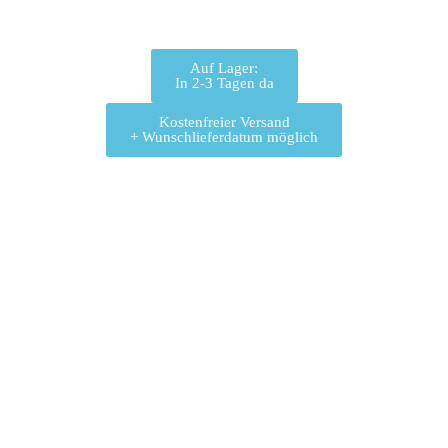
Auf Lager:
In 2-3 Tagen da
Kostenfreier Versand
+ Wunschlieferdatum möglich